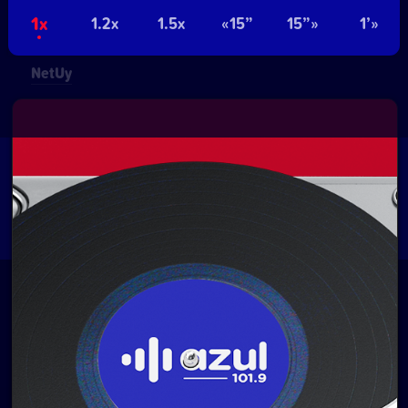
Pablo de María 1015
- Montevideo, Uruguay.
1x
1.2x
1.5x
«15”
15”»
1’»
Contacto comercial:
• Hosting:
Walter Lapachian
NetUy
~
Privacidad
Términos y condiciones
Logo, diseños, desarrollo del sitio, gestión de
contenidos y redes:
Equipo Digital de Magnolio
Media Group