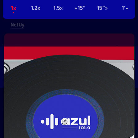
Pablo de María 1015
- Montevideo, Uruguay.
1x
1.2x
1.5x
«15”
15”»
1’»
Contacto comercial:
• Hosting:
Walter Lapachian
NetUy
~
Privacidad
Términos y condiciones
Logo, diseños, desarrollo del sitio, gestión de
contenidos y redes:
Equipo Digital de Magnolio
Media Group