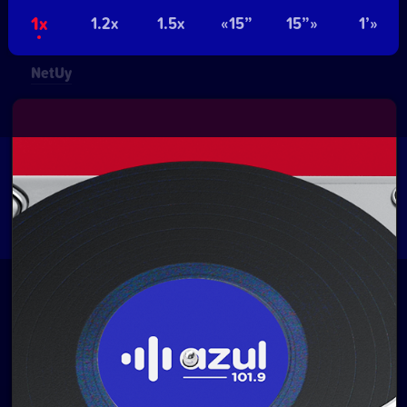
Pablo de María 1015
- Montevideo, Uruguay.
1x
1.2x
1.5x
«15”
15”»
1’»
Contacto comercial:
• Hosting:
Walter Lapachian
NetUy
~
Privacidad
Términos y condiciones
Logo, diseños, desarrollo del sitio, gestión de
contenidos y redes:
Equipo Digital de Magnolio
Media Group