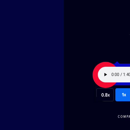
1x
0.8x
COMP