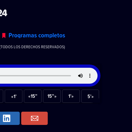
24
Programas completos
(TODOS LOS DERECHOS RESERVADOS)
«15”
15”»
1’»
«1’
5’»