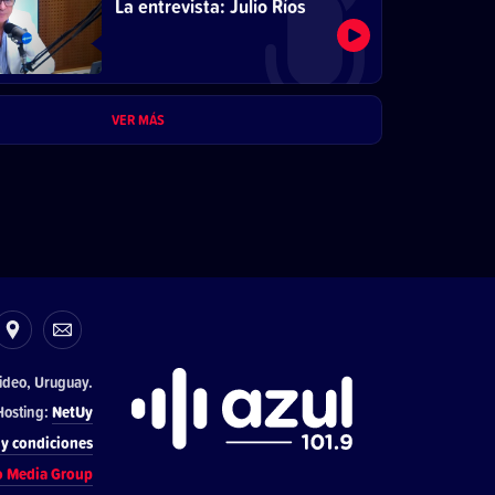
La entrevista: Julio Ríos
VER MÁS
ideo, Uruguay.
osting:
NetUy
y condiciones
o Media Group