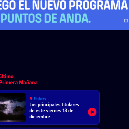
último
 Primera Mañana
Titulares
Los principales titulares
de este viernes 13 de
diciembre