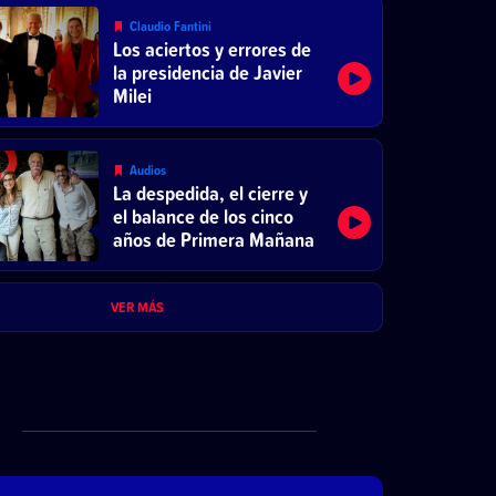
Claudio Fantini
Los aciertos y errores de
la presidencia de Javier
Milei
Audios
La despedida, el cierre y
el balance de los cinco
años de Primera Mañana
VER MÁS