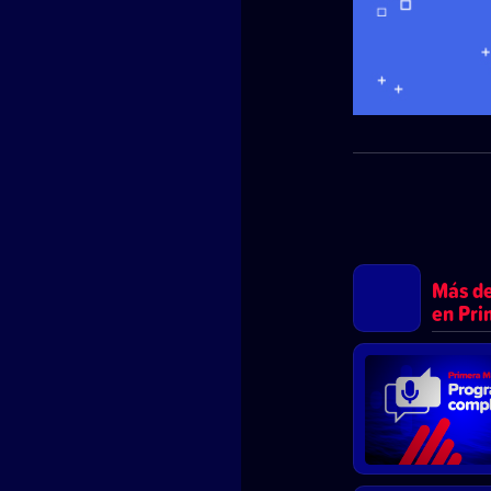
Más d
en Pr