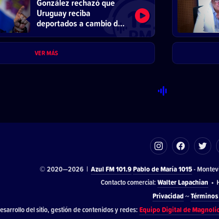
González rechazó que
Uruguay reciba
deportados a cambio de
beneficios comerciales
VER MÁS
© 2020—2026 |
Azul FM 101.9
Pablo de María 1015
- Montev
Contacto comercial:
Walter Lapachian
• H
Privacidad
~
Términos 
esarrollo del sitio, gestión de contenidos y redes:
Equipo Digital de Magnoli