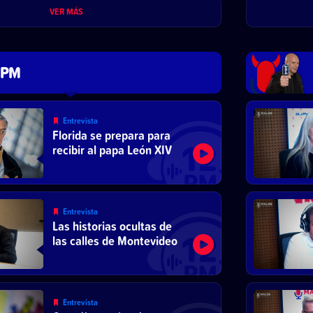
económico y abrirse al
VER MÁS
mercado”
 PM
Entrevista
Florida se prepara para
recibir al papa León XIV
Entrevista
Las historias ocultas de
las calles de Montevideo
Entrevista