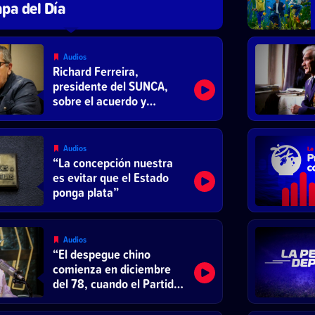
pa del Día
Audios
Richard Ferreira,
presidente del SUNCA,
sobre el acuerdo y
reducción de la jornada
laboral
Audios
“La concepción nuestra
es evitar que el Estado
ponga plata”
Audios
“El despegue chino
comienza en diciembre
del 78, cuando el Partido
Comunista decide
reformar el sistema