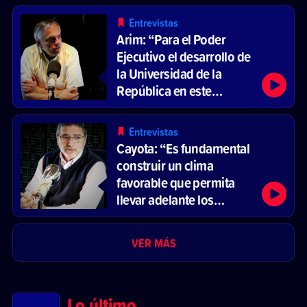
Batllismo está ahí, no en
Entrevistas
el Frente Amplio”
Arim: “Para el Poder
Ejecutivo el desarrollo de
la Universidad de la
República en este
período no fue una
prioridad”
Entrevistas
Cayota: “Es fundamental
construir un clima
favorable que permita
llevar adelante los
cambios necesarios en
materia educativa”
VER MÁS
Lo último