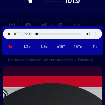
© 2020—2026 |
Azul FM 101.9
1x
1.2x
1.5x
«15”
15”»
1’»
Pablo de María 1015
- Montevideo, Uruguay.
Contacto comercial:
• Hosting:
Walter Lapachian
NetUy
~
Privacidad
Términos y condiciones
Logo, diseños, desarrollo del sitio, gestión de
contenidos y redes:
Equipo Digital de Magnolio
Media Group