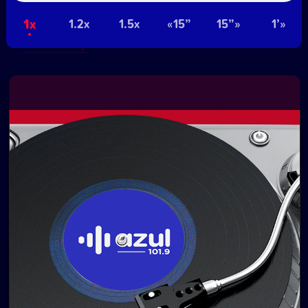
contenidos y redes:
1x
Equipo Digital de Magnolio
1.2x
1.5x
«15”
15”»
1’»
Media Group