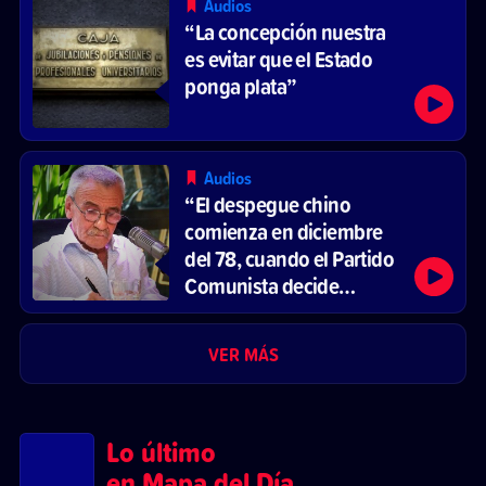
Audios
“La concepción nuestra
es evitar que el Estado
ponga plata”
Audios
“El despegue chino
comienza en diciembre
del 78, cuando el Partido
Comunista decide
reformar el sistema
económico y abrirse al
VER MÁS
mercado”
Lo último
en Mapa del Día