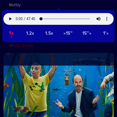
NetUy
~
Privacidad
Términos y condiciones
Logo, diseños, desarrollo del sitio, gestión de
1x
1.2x
1.5x
«15”
15”»
1’»
contenidos y redes:
Equipo Digital de Magnolio
Media Group