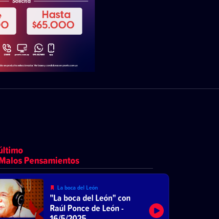
último
Malos Pensamientos
La boca del León
"La boca del León" con
Raúl Ponce de León -
16/5/2025