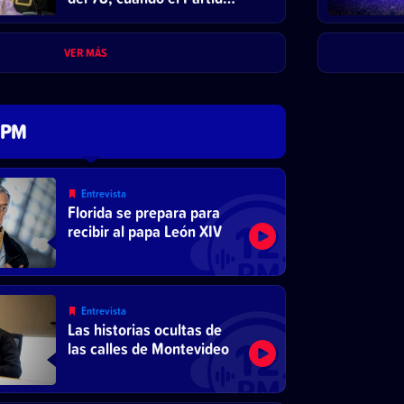
Comunista decide
reformar el sistema
económico y abrirse al
VER MÁS
mercado”
 PM
Entrevista
Florida se prepara para
recibir al papa León XIV
Entrevista
Las historias ocultas de
las calles de Montevideo