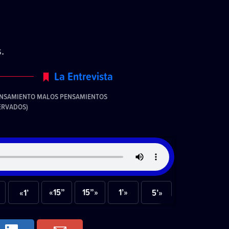
.
La Entrevista
PENSAMIENTO MALOS PENSAMIENTOS
ERVADOS)
«15”
15”»
1’»
«1’
5’»