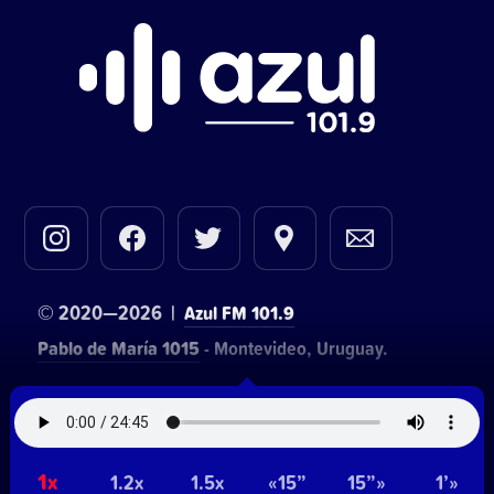
© 2020—2026 |
Azul FM 101.9
Pablo de María 1015
- Montevideo, Uruguay.
Contacto comercial:
• Hosting:
Walter Lapachian
NetUy
1x
1.2x
1.5x
«15”
15”»
1’»
~
Privacidad
Términos y condiciones