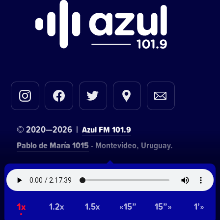
© 2020—2026 |
Azul FM 101.9
Pablo de María 1015
- Montevideo, Uruguay.
Contacto comercial:
• Hosting:
Walter Lapachian
NetUy
~
1x
Privacidad
Términos y condiciones
1.2x
1.5x
«15”
15”»
1’»