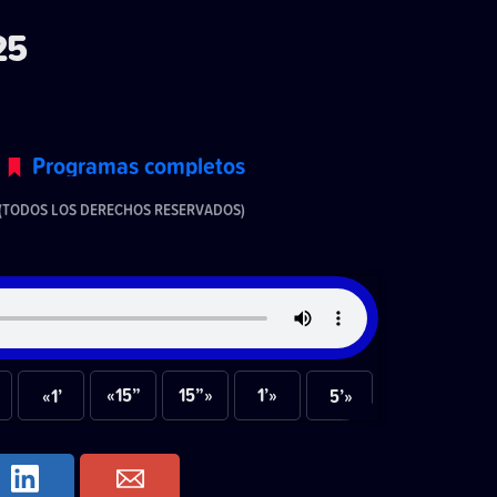
25
Programas completos
(TODOS LOS DERECHOS RESERVADOS)
«15”
15”»
1’»
«1’
5’»