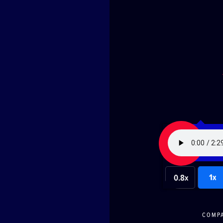
1x
0.8x
COMP