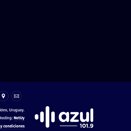
ideo, Uruguay.
osting:
NetUy
y condiciones