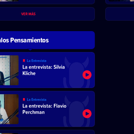
Comunista decide
reformar el sistema
económico y abrirse al
VER MÁS
mercado”
los Pensamientos
La Entrevista
La entrevista: Silvia
Kliche
La Entrevista
La entrevista: Flavio
Perchman