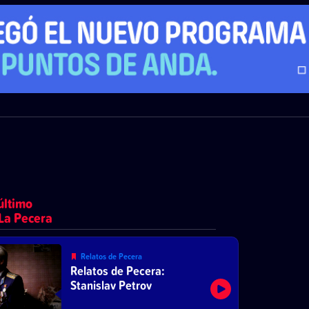
último
La Pecera
Relatos de Pecera
Relatos de Pecera:
Stanislav Petrov