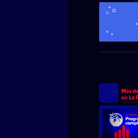
Más d
en La 