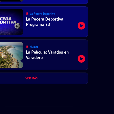
La Pecera Deportiva
La Pecera Deportiva:
Programa 73
Humor
La Película: Varados en
Varadero
VER MÁS