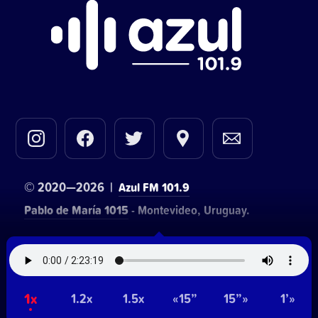
© 2020—2026 |
Azul FM 101.9
Pablo de María 1015
- Montevideo, Uruguay.
Contacto comercial:
• Hosting:
Walter Lapachian
NetUy
~
1x
Privacidad
Términos y condiciones
1.2x
1.5x
«15”
15”»
1’»