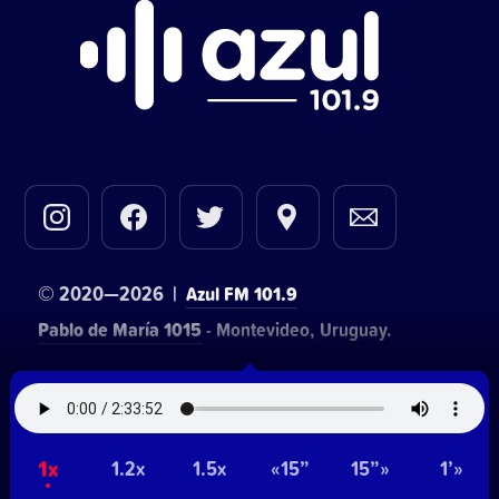
© 2020—2026 |
Azul FM 101.9
Pablo de María 1015
- Montevideo, Uruguay.
Contacto comercial:
• Hosting:
Walter Lapachian
NetUy
~
1x
Privacidad
Términos y condiciones
1.2x
1.5x
«15”
15”»
1’»