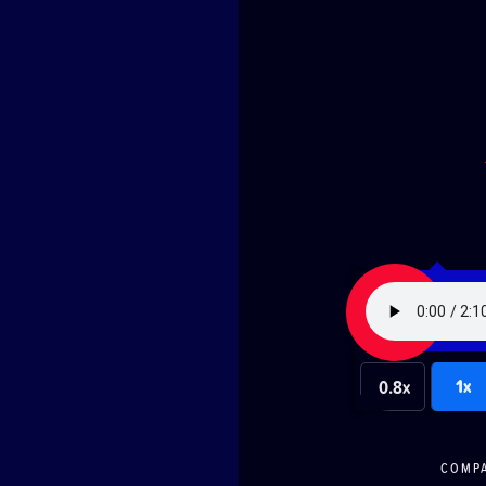
1x
0.8x
COMP