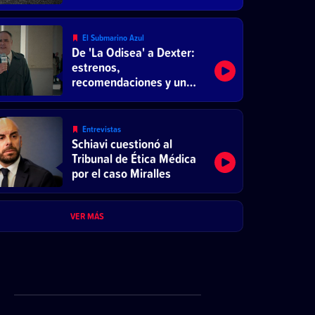
El Submarino Azul
De 'La Odisea' a Dexter:
estrenos,
recomendaciones y un
Font de película
Entrevistas
Schiavi cuestionó al
Tribunal de Ética Médica
por el caso Miralles
VER MÁS