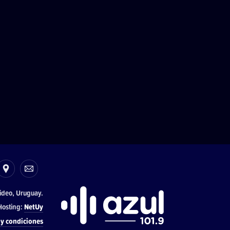
ideo, Uruguay.
osting:
NetUy
y condiciones