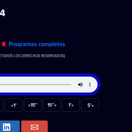
24
Programas completos
(TODOS LOS DERECHOS RESERVADOS)
«15”
15”»
1’»
«1’
5’»