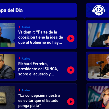
pa del Día
Audios
Valdomir: “Parte de la
oposición tiene la idea de
que al Gobierno no hay
que darle ni un vaso de
agua”
Audios
Richard Ferreira,
presidente del SUNCA,
sobre el acuerdo y
reducción de la jornada
laboral
Audios
“La concepción nuestra
es evitar que el Estado
ponga plata”