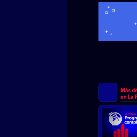
Más d
en La 