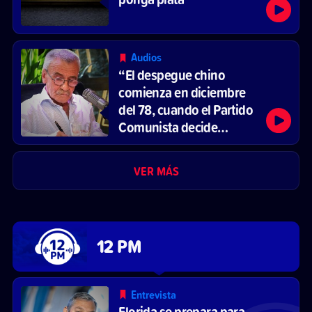
Audios
“El despegue chino
comienza en diciembre
del 78, cuando el Partido
Comunista decide
reformar el sistema
económico y abrirse al
VER MÁS
mercado”
12 PM
Entrevista
Florida se prepara para