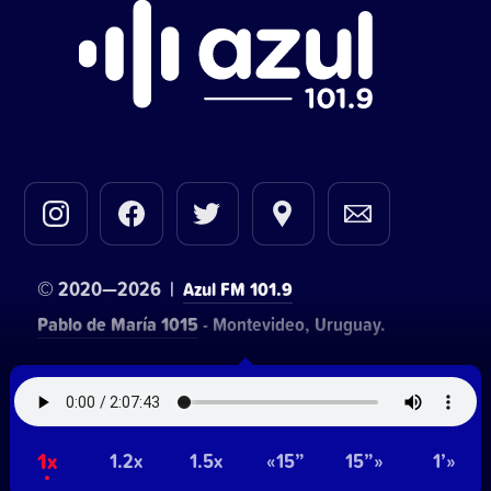
© 2020—2026 |
Azul FM 101.9
Pablo de María 1015
- Montevideo, Uruguay.
Contacto comercial:
• Hosting:
Walter Lapachian
NetUy
~
1x
Privacidad
Términos y condiciones
1.2x
1.5x
«15”
15”»
1’»