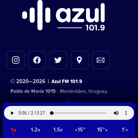
© 2020—2026 |
Azul FM 101.9
Pablo de María 1015
- Montevideo, Uruguay.
Contacto comercial:
• Hosting:
Walter Lapachian
NetUy
~
1x
Privacidad
Términos y condiciones
1.2x
1.5x
«15”
15”»
1’»