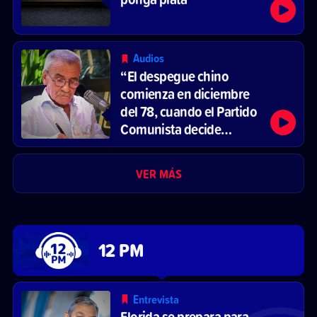
Audios
“El despegue chino
comienza en diciembre
del 78, cuando el Partido
Comunista decide
reformar el sistema
económico y abrirse al
VER MÁS
mercado”
12 PM
Entrevista
Florida se prepara para