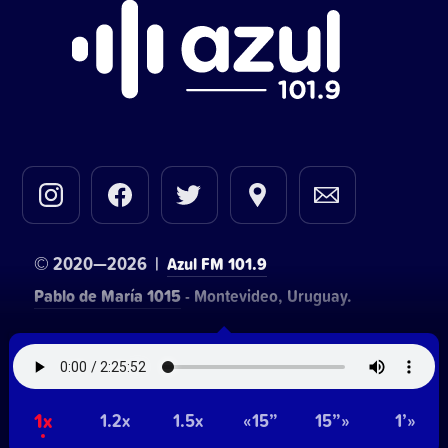
© 2020—2026 |
Azul FM 101.9
Pablo de María 1015
- Montevideo, Uruguay.
Contacto comercial:
• Hosting:
Walter Lapachian
NetUy
~
1x
Privacidad
Términos y condiciones
1.2x
1.5x
«15”
15”»
1’»