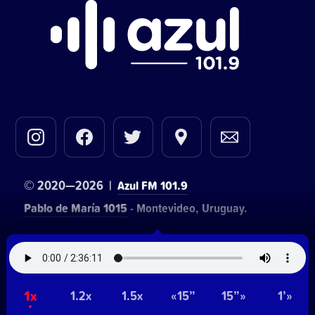
© 2020—2026 |
Azul FM 101.9
Pablo de María 1015
- Montevideo, Uruguay.
Contacto comercial:
• Hosting:
Walter Lapachian
NetUy
~
1x
Privacidad
Términos y condiciones
1.2x
1.5x
«15”
15”»
1’»