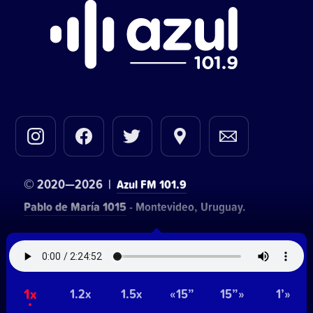
© 2020—2026 |
Azul FM 101.9
Pablo de María 1015
- Montevideo, Uruguay.
Contacto comercial:
• Hosting:
Walter Lapachian
NetUy
~
1x
Privacidad
Términos y condiciones
1.2x
1.5x
«15”
15”»
1’»