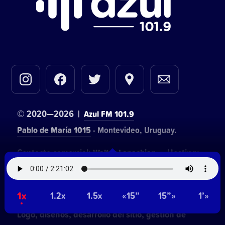
© 2020—2026 |
Azul FM 101.9
Pablo de María 1015
- Montevideo, Uruguay.
Contacto comercial:
• Hosting:
Walter Lapachian
NetUy
~
Privacidad
Términos y condiciones
1x
1.2x
1.5x
«15”
15”»
1’»
Logo, diseños, desarrollo del sitio, gestión de