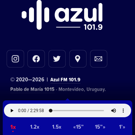
© 2020—2026 |
Azul FM 101.9
Pablo de María 1015
- Montevideo, Uruguay.
Contacto comercial:
• Hosting:
Walter Lapachian
NetUy
~
1x
Privacidad
Términos y condiciones
1.2x
1.5x
«15”
15”»
1’»