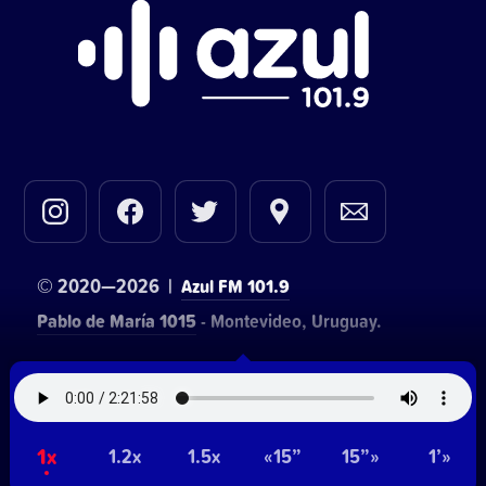
© 2020—2026 |
Azul FM 101.9
Pablo de María 1015
- Montevideo, Uruguay.
Contacto comercial:
• Hosting:
Walter Lapachian
NetUy
~
1x
Privacidad
Términos y condiciones
1.2x
1.5x
«15”
15”»
1’»