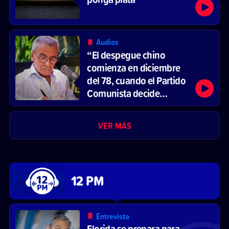
Audios
“El despegue chino
comienza en diciembre
del 78, cuando el Partido
Comunista decide
reformar el sistema
económico y abrirse al
VER MÁS
mercado”
12 PM
Entrevista
Florida se prepara para