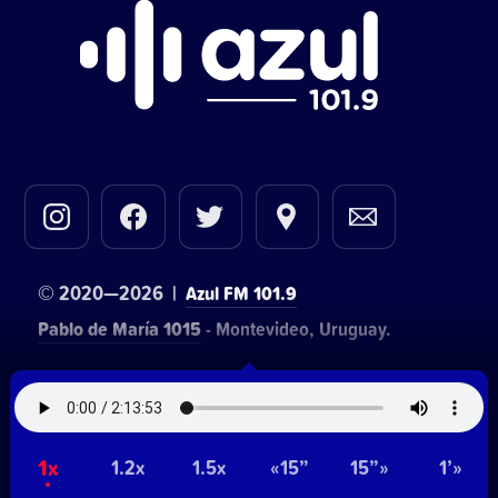
© 2020—2026 |
Azul FM 101.9
Pablo de María 1015
- Montevideo, Uruguay.
Contacto comercial:
• Hosting:
Walter Lapachian
NetUy
~
1x
Privacidad
Términos y condiciones
1.2x
1.5x
«15”
15”»
1’»