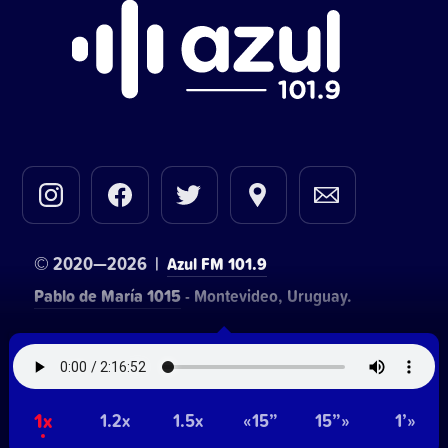
© 2020—2026 |
Azul FM 101.9
Pablo de María 1015
- Montevideo, Uruguay.
Contacto comercial:
• Hosting:
Walter Lapachian
NetUy
~
1x
Privacidad
Términos y condiciones
1.2x
1.5x
«15”
15”»
1’»