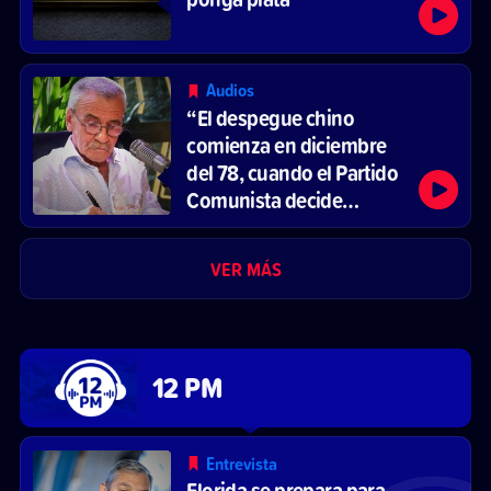
Audios
“El despegue chino
comienza en diciembre
del 78, cuando el Partido
Comunista decide
reformar el sistema
económico y abrirse al
VER MÁS
mercado”
12 PM
Entrevista
Florida se prepara para