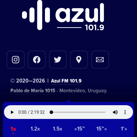
© 2020—2026 |
Azul FM 101.9
Pablo de María 1015
- Montevideo, Uruguay.
Contacto comercial:
• Hosting:
Walter Lapachian
NetUy
~
1x
Privacidad
Términos y condiciones
1.2x
1.5x
«15”
15”»
1’»