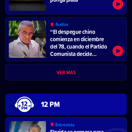
Audios
“El despegue chino
comienza en diciembre
del 78, cuando el Partido
Comunista decide
reformar el sistema
económico y abrirse al
VER MÁS
mercado”
12 PM
Entrevista
Florida se prepara para