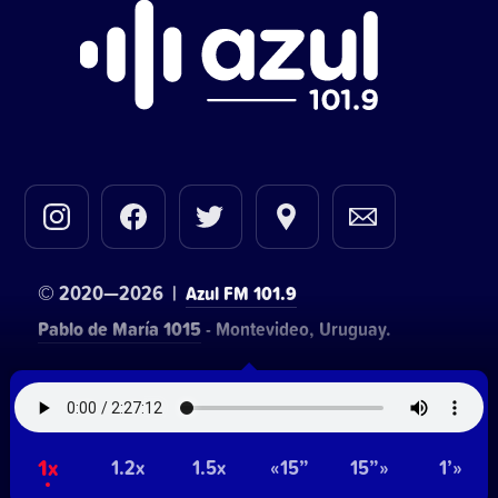
© 2020—2026 |
Azul FM 101.9
Pablo de María 1015
- Montevideo, Uruguay.
Contacto comercial:
• Hosting:
Walter Lapachian
NetUy
~
1x
Privacidad
Términos y condiciones
1.2x
1.5x
«15”
15”»
1’»