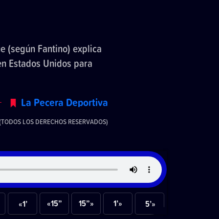
e (según Fantino) explica
en Estados Unidos para
La Pecera Deportiva
(TODOS LOS DERECHOS RESERVADOS)
«15”
15”»
1’»
«1’
5’»