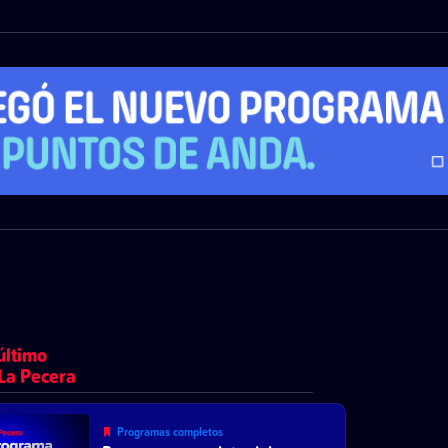
último
La Pecera
Programas completos