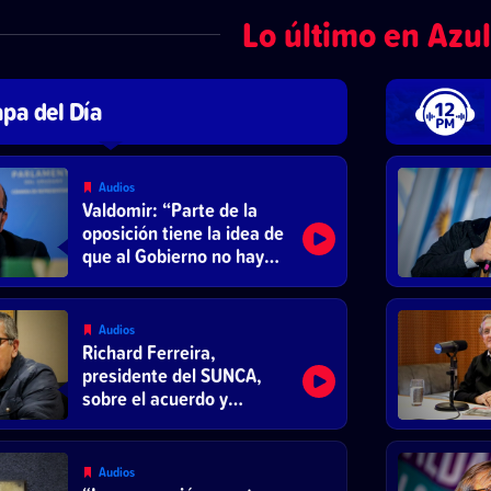
Lo último en Azul
pa del Día
Audios
Valdomir: “Parte de la
oposición tiene la idea de
que al Gobierno no hay
que darle ni un vaso de
agua”
Audios
Richard Ferreira,
presidente del SUNCA,
sobre el acuerdo y
reducción de la jornada
laboral
Audios