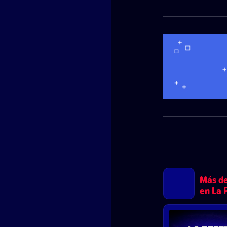
Más de
en La 