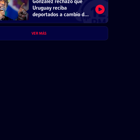
González rechazó que
Uruguay reciba
deportados a cambio de
beneficios comerciales
VER MÁS