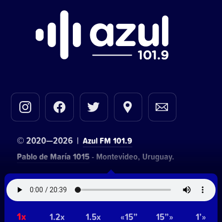
© 2020—2026 |
Azul FM 101.9
Pablo de María 1015
- Montevideo, Uruguay.
Contacto comercial:
• Hosting:
Walter Lapachian
NetUy
1x
1.2x
1.5x
«15”
15”»
1’»
~
Privacidad
Términos y condiciones