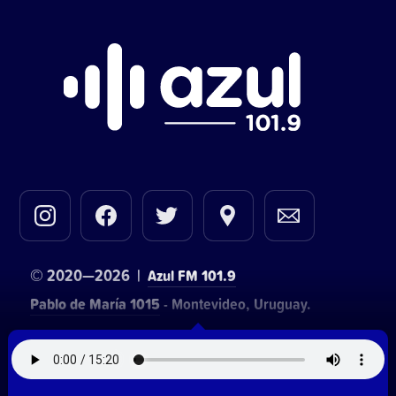
© 2020—2026 |
Azul FM 101.9
Pablo de María 1015
- Montevideo, Uruguay.
Contacto comercial:
• Hosting:
Walter Lapachian
NetUy