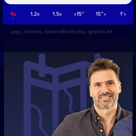
NetUy
1x
1.2x
1.5x
«15”
15”»
1’»
~
Privacidad
Términos y condiciones
Logo, diseños, desarrollo del sitio, gestión de
contenidos y redes:
Equipo Digital de Magnolio
Media Group