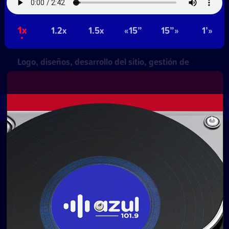
NetUy
1x
1.2x
1.5x
«15”
15”»
1’»
~
Privacidad
Términos y condiciones
Logo, diseños, desarrollo del sitio, gestión de
contenidos y redes:
Equipo Digital de Magnolio
Media Group