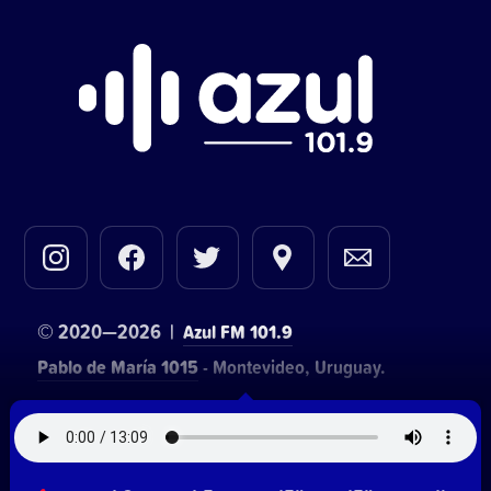
© 2020—2026 |
Azul FM 101.9
Pablo de María 1015
- Montevideo, Uruguay.
Contacto comercial:
• Hosting:
Walter Lapachian
NetUy