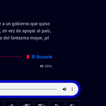
r a un gobierno que quiso
, en vez de apoyar al país,
o del fantasma mayor, ¡el
El Acuario
AZUL
«15”
15”»
1’»
«1’
5’»