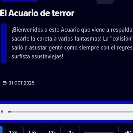
El Acuario de terror
¡Bienvenidos a este Acuario que viene a respalda
sacarle la careta a varios fantasmas! La "colisión"
salió a asustar gente como siempre con el regres
surfista asustaviejas!
31 OCT 2025
1.2x
1.5x
1.7x
2x
«5’