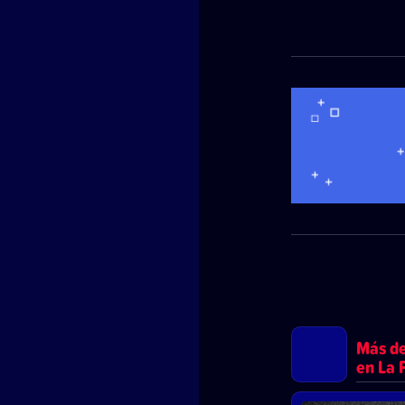
Más de
en La 