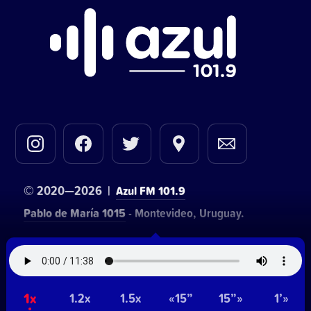
© 2020—2026 |
Azul FM 101.9
Pablo de María 1015
- Montevideo, Uruguay.
Contacto comercial:
• Hosting:
Walter Lapachian
NetUy
1x
~
1.2x
1.5x
«15”
15”»
1’»
Privacidad
Términos y condiciones