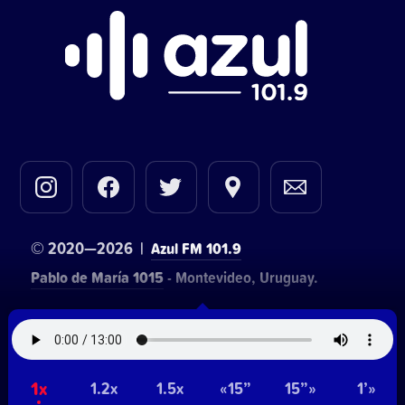
© 2020—2026 |
Azul FM 101.9
Pablo de María 1015
- Montevideo, Uruguay.
Contacto comercial:
• Hosting:
Walter Lapachian
NetUy
1x
~
1.2x
1.5x
«15”
15”»
1’»
Privacidad
Términos y condiciones