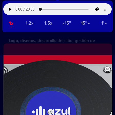
Contacto comercial:
• Hosting:
Walter Lapachian
NetUy
1x
1.2x
1.5x
«15”
15”»
1’»
~
Privacidad
Términos y condiciones
Logo, diseños, desarrollo del sitio, gestión de
contenidos y redes:
Equipo Digital de Magnolio
Media Group