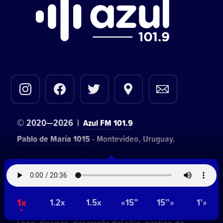
© 2020—2026 |
Azul FM 101.9
Pablo de María 1015
- Montevideo, Uruguay.
Contacto comercial:
• Hosting:
Walter Lapachian
NetUy
~
Privacidad
Términos y condiciones
1x
1.2x
1.5x
«15”
15”»
1’»
Logo, diseños, desarrollo del sitio, gestión de