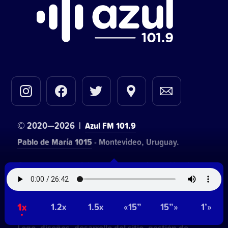
© 2020—2026 |
Azul FM 101.9
Pablo de María 1015
- Montevideo, Uruguay.
Contacto comercial:
• Hosting:
Walter Lapachian
NetUy
~
Privacidad
Términos y condiciones
1x
1.2x
1.5x
«15”
15”»
1’»
Logo, diseños, desarrollo del sitio, gestión de