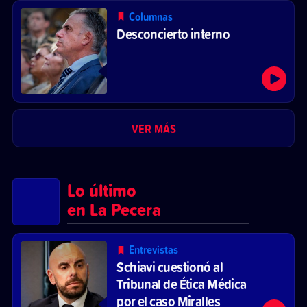
Columnas
Desconcierto interno
VER MÁS
Lo último
en La Pecera
Entrevistas
Schiavi cuestionó al
Tribunal de Ética Médica
por el caso Miralles