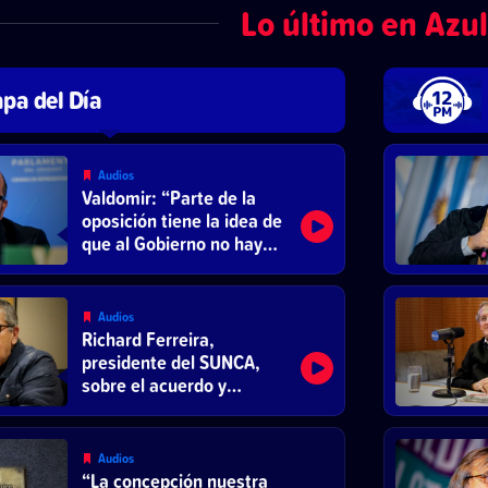
Lo último en Azul
pa del Día
Audios
Valdomir: “Parte de la
oposición tiene la idea de
que al Gobierno no hay
que darle ni un vaso de
agua”
Audios
Richard Ferreira,
presidente del SUNCA,
sobre el acuerdo y
reducción de la jornada
laboral
Audios
“La concepción nuestra