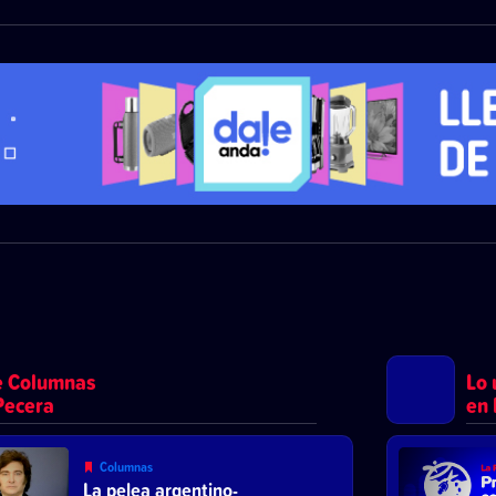
e Columnas
Lo 
Pecera
en 
Columnas
La pelea argentino-