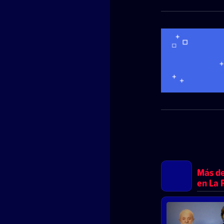
Más d
en La 