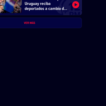
Uruguay reciba
deportados a cambio de
beneficios comerciales
VER MÁS