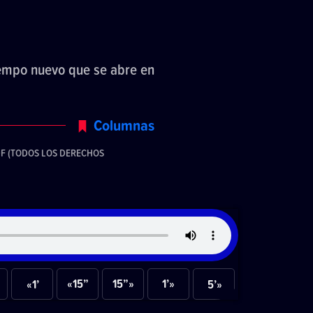
iempo nuevo que se abre en
Columnas
DF (TODOS LOS DERECHOS
«15”
15”»
1’»
«1’
5’»