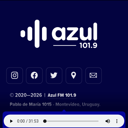
© 2020—2026 |
Azul FM 101.9
Pablo de María 1015
- Montevideo, Uruguay.
Contacto comercial:
• Hosting:
Walter Lapachian
NetUy