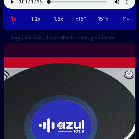
NetUy
1x
1.2x
1.5x
«15”
15”»
1’»
~
Privacidad
Términos y condiciones
Logo, diseños, desarrollo del sitio, gestión de
contenidos y redes:
Equipo Digital de Magnolio
Media Group