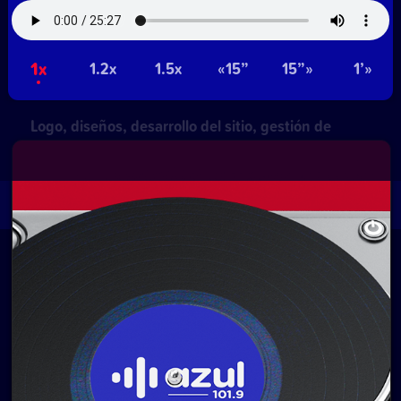
Contacto comercial:
• Hosting:
Walter Lapachian
NetUy
1x
1.2x
1.5x
«15”
15”»
1’»
~
Privacidad
Términos y condiciones
Logo, diseños, desarrollo del sitio, gestión de
contenidos y redes:
Equipo Digital de Magnolio
Media Group