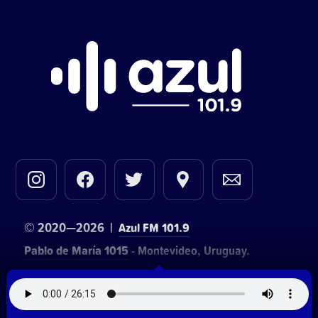
© 2020—2026 |
Azul FM 101.9
Pablo de María 1015
- Montevideo, Uruguay.
Contacto comercial:
• Hosting:
Walter Lapachian
NetUy