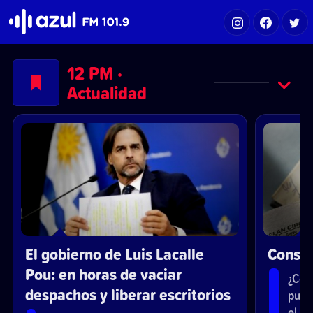
Azul FM 101.9
12 PM ·
Actualidad
El gobierno de Luis Lacalle
Consul
Pou: en horas de vaciar
¿Cóm
despachos y liberar escritorios
pued
el t